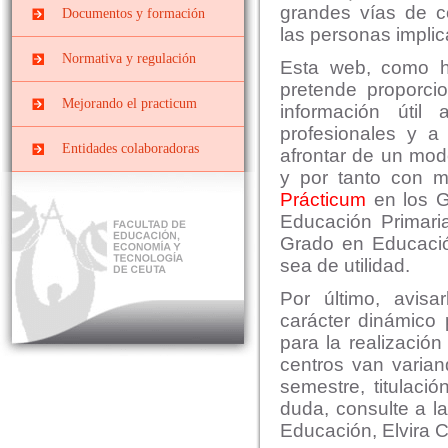
Prácticas
Centros docentes
grandes vías de c
Documentos y formación
PRIMARIA
EXTRACURRICULARES
las personas impli
PII-Grado Ed.Primaria[4º]
Cursos, congresos y
Prácticas ERASMUS
Normativa y regulación
Esta web, como h
jornadas
PIII-Grado
pretende proporcio
Ed.Primaria[segunda
Convenios y Órdenes
Documentos y Tutoriales
Mejorando el practicum
mención]
información útil
Reguladoras
profesionales y a
Prácticas Externas Grado
Datos y cifras de cursos
Comisiones
Entidades colaboradoras
afrontar de un mod
de Educación Social
anteriores
Planes de prácticas
Interna
y por tanto con m
Máster de Profesorado
Evaluar el Prácticum del
Prácticum
en los G
curso actual
Mixta o de Seguimiento
Educación Primaria
El Prácticum en los
Grado en Educaci
estudios de grado
sea de utilidad.
Educación Infantil
Por último, avis
Educación Primaria
carácter dinámico 
para la realizació
Educación Social
centros van varia
semestre, titulació
duda, consulte a l
Educación, Elvira C