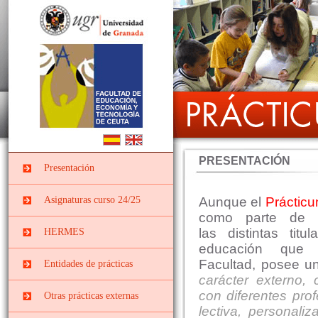
PRESENTACIÓN
Presentación
Asignaturas curso 24/25
Aunque el
Práctic
como parte de 
PRÁCTICUM I DEL
las distintas tit
HERMES
GRADO EN
educación que 
EDUCACIÓN INFANTIL
Facultad, posee un
Entidades de prácticas
PII-Grado Ed.Infantil[4º]
carácter externo, c
Instituciones
PRÁCTICUM I DEL
con diferentes pro
Otras prácticas externas
socieducativas
GRADO EN
lectiva, personaliza
EDUCACIÓN