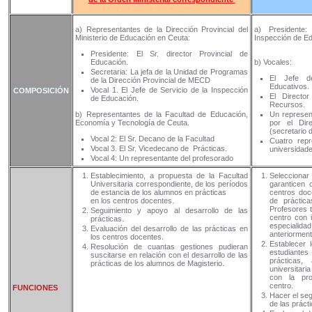
a) Representantes de la Dirección Provincial del
a) Presidente
Ministerio de Educación en Ceuta:
Inspección de E
Presidente: El Sr. director Provincial de
Educación.
b) Vocales:
Secretaria: La jefa de la Unidad de Programas
El Jefe d
de la Dirección Provincial de MECD
Educativos.
Vocal 1. El Jefe de Servicio de la Inspección
COMPOSICIÓN
El Directo
de Educación.
Recursos.
b) Representantes de la Facultad de Educación,
Un represen
Economía y Tecnología de Ceuta.
por el Dir
(secretario 
Vocal 2: El Sr. Decano de la Facultad
Cuatro repr
Vocal 3. El Sr. Vicedecano de Prácticas.
universidad
Vocal 4: Un representante del profesorado
Establecimiento, a propuesta de la Facultad
Seleccionar
Universitaria correspondiente, de los períodos
garanticen 
de estancia de los alumnos en prácticas
centros doc
en los centros docentes.
de práctica
Profesores 
Seguimiento y apoyo al desarrollo de las
centro con 
prácticas.
especialida
Evaluación del desarrollo de las prácticas en
anteriorment
los centros docentes.
Establecer 
Resolución de cuantas gestiones pudieran
estudiantes
suscitarse en relación con el desarrollo de las
prácticas,
prácticas de los alumnos de Magisterio.
universitar
con la pro
centro.
FUNCIONES
Hacer el seg
de las práct