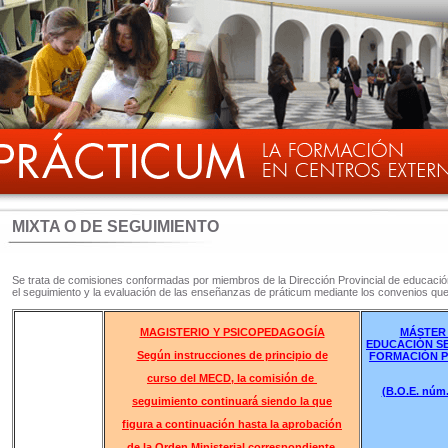
MIXTA O DE SEGUIMIENTO
Se trata de comisiones conformadas por miembros de la Dirección Provincial de educación
el seguimiento y la evaluación de las enseñanzas de práticum mediante los convenios qu
MAGISTERIO Y PSICOPEDAGOGÍA
MÁSTER
EDUCACIÓN SE
Según instrucciones de principio de
FORMACIÓN P
curso del MECD, la comisión de
(B.O.E. núm.
seguimiento continuará siendo la que
figura a continuación hasta la aprobación
de la Orden Ministerial correspondiente