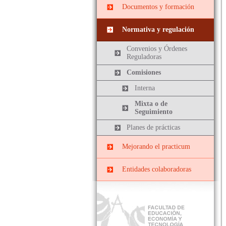
Prácticas
Centros docentes
Documentos y formación
PRIMARIA
EXTRACURRICULARES
PII-Grado Ed.Primaria[4º]
Cursos, congresos y
Prácticas ERASMUS
Normativa y regulación
jornadas
PIII-Grado
Ed.Primaria[segunda
Convenios y Órdenes
Documentos y Tutoriales
mención]
Reguladoras
Prácticas Externas Grado
Comisiones
de Educación Social
Interna
Máster de Profesorado
Mixta o de
Seguimiento
Planes de prácticas
Mejorando el practicum
Datos y cifras de cursos
Entidades colaboradoras
anteriores
Evaluar el Prácticum del
curso actual
El Prácticum en los
estudios de grado