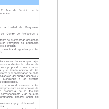
: El Jefe de Servicio de la
ducación.
e la Unidad de Programas
r del Centro de Profesores y
tante del profesorado designado
ector Provincial de Educación
de la comisión).
esentantes designados por las
es
 los centros docentes que mejor
correspondientes la relación de
entes propuestos como centros
s y el listado nominal de los
tutores y el coordinador de cada
indicación del cuerpo docente y
d, atendiendo a los criterios
e establecidos.
los periodos de estancia de los
 del practicum en los centros de
 a propuesta de la facultad
ia correspondiente y de acuerdo
gramación general anual del
uimiento y apoyo al desarrollo
icas.