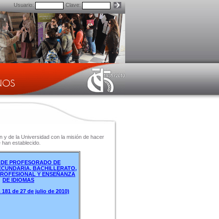
Usuario:
Clave:
 y de la Universidad con la misión de hacer
e han establecido.
 DE PROFESORADO DE
CUNDARIA, BACHILLERATO,
ROFESIONAL Y ENSEÑANZA
DE IDIOMAS
 181 de 27 de julio de 2010)