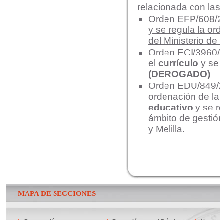
relacionada con las
Orden EFP/608/20
y se regula la or
del Ministerio d
Orden
ECI/3960/
el
currículo
y se
(DEROGADO)
Orden EDU/849/20
ordenación de l
educativo
y se r
ámbito de gestió
y Melilla.
MAPA DE SECCIONES