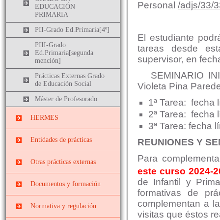
Personal
/adjs/33
EDUCACIÓN
PRIMARIA
PII-Grado Ed.Primaria[4º]
El estudiante podr
PIII-Grado
tareas desde est
Ed.Primaria[segunda
supervisor, en fech
mención]
SEMINARIO INICIA
Prácticas Externas Grado
de Educación Social
Violeta Pina Parede
Máster de Profesorado
1ª Tarea: fecha 
2ª Tarea: fecha 
HERMES
3ª Tarea: fecha 
Entidades de prácticas
REUNIONES Y SE
Para complementar 
Instituciones
Otras prácticas externas
socieducativas
este curso 2024-
de Infantil y Prim
Prácticas
Centros docentes
Documentos y formación
EXTRACURRICULARES
formativas de pr
complementan a las
Cursos, congresos y
Prácticas ERASMUS
Normativa y regulación
jornadas
visitas que éstos r