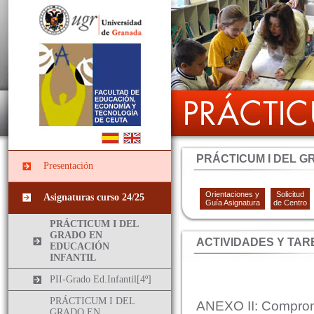
PRÁCTICUM I DEL G
Presentación
Orientaciones y
Solicitud
Asignaturas curso 24/25
Guía Asignatura
de Centro
PRÁCTICUM I DEL
GRADO EN
ACTIVIDADES Y TAR
EDUCACIÓN
INFANTIL
PII-Grado Ed.Infantil[4º]
PRÁCTICUM I DEL
ANEXO II: Compro
GRADO EN