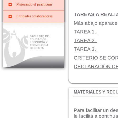
Convenios y Órdenes
Documentos y Tutoriales
Mejorando el practicum
Reguladoras
TAREAS A REALI
Datos y cifras de cursos
Comisiones
Entidades colaboradoras
anteriores
Más abajo aparacen 
Planes de prácticas
Interna
Evaluar el Prácticum del
TAREA 1.
curso actual
Mixta o de Seguimiento
El Prácticum en los
TAREA 2.
estudios de grado
TAREA 3.
Educación Infantil
CRITERIO SE CO
Educación Primaria
DECLARACIÓN DE
Educación Social
MATERIALES Y REC
Para facilitar un de
le facilita a contin