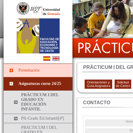
PRÁCTICUM I DEL G
Presentación
Orientaciones y
Solicitud
Asignaturas curso 24/25
Guía Asignatura
de Centro
PRÁCTICUM I DEL
GRADO EN
CONTACTO
EDUCACIÓN
INFANTIL
PII-Grado Ed.Infantil[4º]
Nom
PRÁCTICUM I DEL
E
GRADO EN