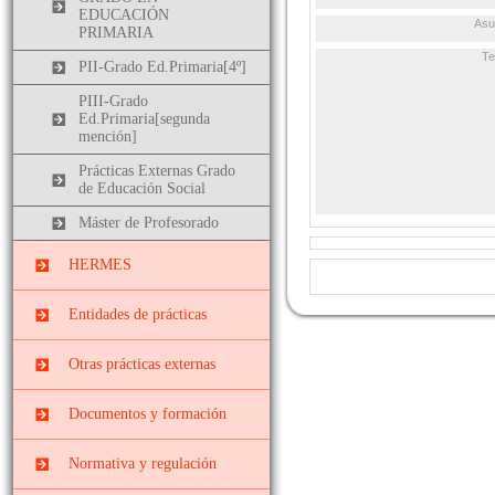
EDUCACIÓN
Asu
PRIMARIA
T
PII-Grado Ed.Primaria[4º]
PIII-Grado
Ed.Primaria[segunda
mención]
Prácticas Externas Grado
de Educación Social
Máster de Profesorado
HERMES
Entidades de prácticas
Instituciones
Otras prácticas externas
socieducativas
Prácticas
Centros docentes
Documentos y formación
EXTRACURRICULARES
Cursos, congresos y
Prácticas ERASMUS
Normativa y regulación
jornadas