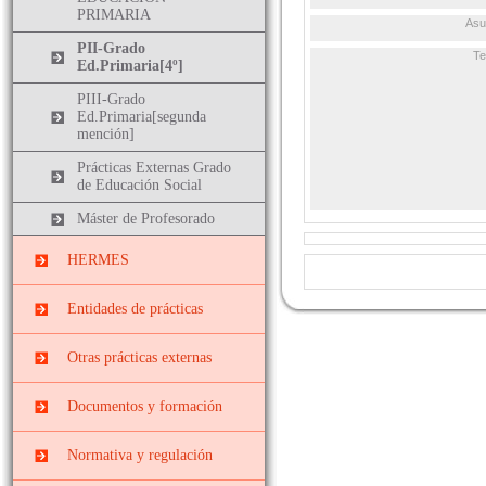
PRIMARIA
Asu
PII-Grado
T
Ed.Primaria[4º]
PIII-Grado
Ed.Primaria[segunda
mención]
Prácticas Externas Grado
de Educación Social
Máster de Profesorado
HERMES
Entidades de prácticas
Instituciones
Otras prácticas externas
socieducativas
Prácticas
Centros docentes
Documentos y formación
EXTRACURRICULARES
Cursos, congresos y
Prácticas ERASMUS
Normativa y regulación
jornadas