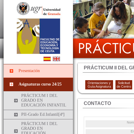
PRÁCTICUM II DEL 
Presentación
Orientaciones y
Solicitud
Asignaturas curso 24/25
Guía Asignatura
de Centro
PRÁCTICUM I DEL
GRADO EN
CONTACTO
EDUCACIÓN INFANTIL
PII-Grado Ed.Infantil[4º]
Nom
PRÁCTICUM I DEL
GRADO EN
E
EDUCACIÓN