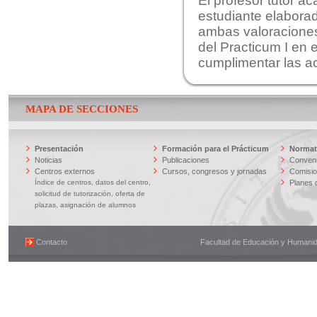
El profesor tutor ac
estudiante elaborad
ambas valoraciones p
del Practicum I en 
cumplimentar las ac
MAPA DE SECCIONES
Presentación
Formación para el Prácticum
Normati
Noticias
Publicaciones
Conveni
Centros externos
Cursos, congresos y jornadas
Comisi
Índice de centros, datos del centro,
Planes 
solicitud de tutorización, oferta de
plazas, asignación de alumnos
Contacto
Facultad de Educación y Humanidad