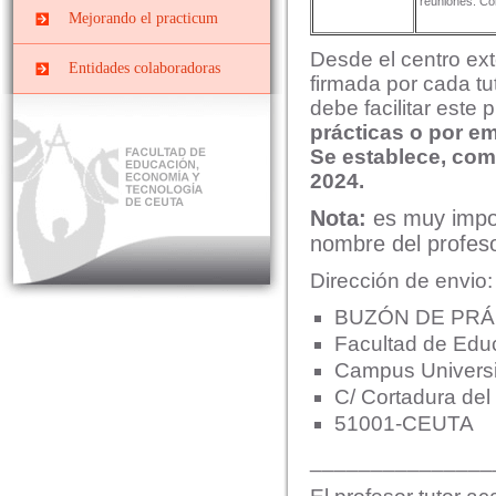
reuniones. Con
Convenios y Órdenes
Documentos y Tutoriales
Mejorando el practicum
Reguladoras
Desde el centro ex
Datos y cifras de cursos
Comisiones
Entidades colaboradoras
anteriores
firmada por cada tut
Planes de prácticas
Interna
debe facilitar este 
Evaluar el Prácticum del
prácticas o por ema
curso actual
Mixta o de Seguimiento
Se establece, como
El Prácticum en los
2024.
estudios de grado
Nota:
es muy impor
Educación Infantil
nombre del profeso
Educación Primaria
Dirección de envio
Educación Social
BUZÓN DE PR
Facultad de Edu
Campus Universi
C/ Cortadura del 
51001-CEUTA
_______________