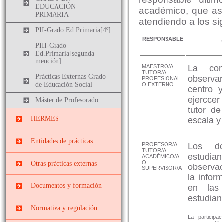
EDUCACIÓN
académico, que asi
PRIMARIA
atendiendo a los si
PII-Grado Ed.Primaria[4º]
RESPONSABLE
PIII-Grado
Ed.Primaria[segunda
mención]
MAESTRO/A
La com
TUTOR/A
Prácticas Externas Grado
observar
PROFESIONAL
de Educación Social
O EXTERNO
centro 
ejerccer
Máster de Profesorado
tutor d
HERMES
escala y
Entidades de prácticas
PROFESOR/A
Los do
TUTOR/A
estudian
ACADÉMICO/A
Instituciones
O
Otras prácticas externas
observac
socieducativas
SUPERVISOR/A
la infor
Prácticas
Centros docentes
Documentos y formación
en las
EXTRACURRICULARES
estudian
Cursos, congresos y
Prácticas ERASMUS
Normativa y regulación
jornadas
La particip