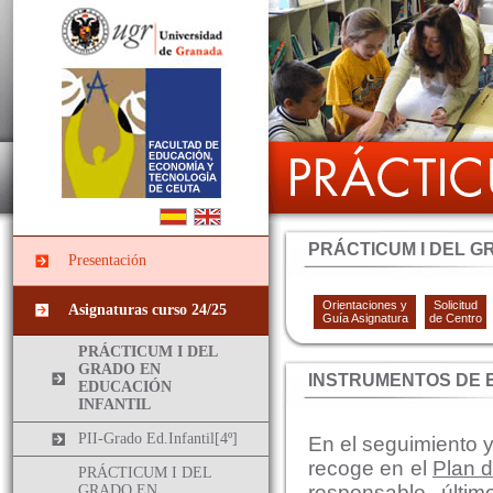
PRÁCTICUM I DEL G
Presentación
Orientaciones y
Solicitud
Asignaturas curso 24/25
Guía Asignatura
de Centro
PRÁCTICUM I DEL
GRADO EN
INSTRUMENTOS DE 
EDUCACIÓN
INFANTIL
PII-Grado Ed.Infantil[4º]
En el seguimiento y
recoge en el
Plan d
PRÁCTICUM I DEL
responsable últim
GRADO EN