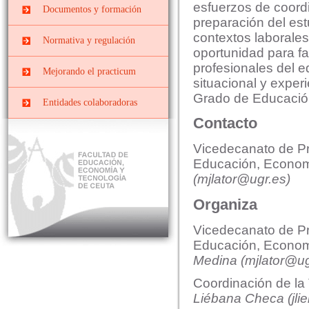
Prácticas
esfuerzos de coordi
Centros docentes
Documentos y formación
PRIMARIA
EXTRACURRICULARES
preparación del est
PII-Grado Ed.Primaria[4º]
contextos laborale
Cursos, congresos y
Prácticas ERASMUS
Normativa y regulación
jornadas
oportunidad para fam
PIII-Grado
Ed.Primaria[segunda
profesionales del e
Convenios y Órdenes
Documentos y Tutoriales
Mejorando el practicum
mención]
Reguladoras
situacional y experi
Prácticas Externas Grado
Grado de Educació
Datos y cifras de cursos
Comisiones
Entidades colaboradoras
de Educación Social
anteriores
Contacto
Planes de prácticas
Interna
Máster de Profesorado
Evaluar el Prácticum del
curso actual
Mixta o de Seguimiento
Vicedecanato de Pr
Educación, Econom
El Prácticum en los
estudios de grado
(
mjlator@ugr.es
)
Educación Infantil
Organiza
Educación Primaria
Vicedecanato de Pr
Educación Social
Educación, Econom
Medina
(
mjlator
@
u
Coordinación de la
Li
é
bana Checa (
jl