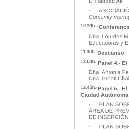
El Haddad Alí
· ASOCIACIÓN 
Comunity manag
10.30h.-
Conferenci
Dña. Lourdes Me
Educadoras y E
11.30h.-
Descanso
12.00h.-
Panel 4.- E
Dña. Antonia Fer
Dña. Preeti Ch
12.45h.-
Panel 5.- E
Ciudad Autónoma
· PLAN SOBR
ÁREA DE PREVE
DE INSERCIÓN 
· PLAN SOBRE 