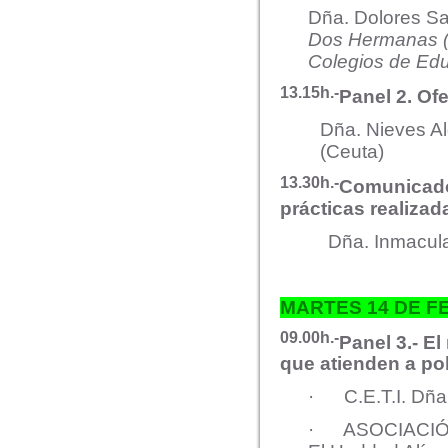
Dña. Dolores S
Dos Hermanas (S
Colegios de Ed
13.15h.-
Panel 2. Of
Dña. Nieves Al
(Ceuta)
13.30h.-
Comunicado 1
prácticas realizad
Dña. Inmacula
MARTES 14 DE 
09.00h.-
Panel 3.- E
que atienden a po
· C.E.T.I. Dña
· ASOCIACIÓN 