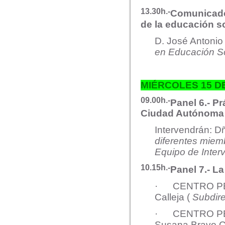
13.30h.-
Comunicado 
de la educación s
D. José Antoni
en Educación S
MIÉRCOLES 15 
09.00h.-
Panel 6.- P
Ciudad Autónoma
Intervendrán: D
diferentes miem
Equipo de Inter
10.15h.-
Panel 7.- La
· CENTRO PEN
Calleja (
Subdire
· CENTRO PE
Susana Bravo C