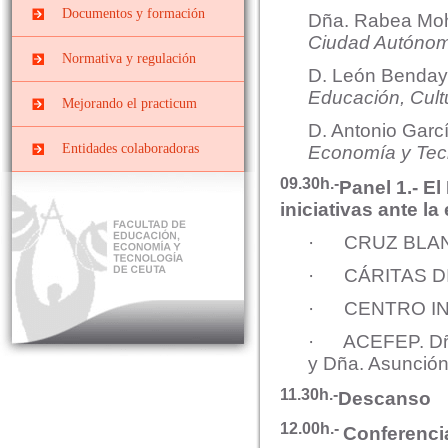
Prácticas
Centros docentes
Documentos y formación
PRIMARIA
Dña. Rabea Mo
EXTRACURRICULARES
Ciudad Autónom
PII-Grado Ed.Primaria[4º]
Cursos, congresos y
Prácticas ERASMUS
Normativa y regulación
jornadas
D. León Benday
PIII-Grado
Ed.Primaria[segunda
Educación, Cult
Convenios y Órdenes
Documentos y Tutoriales
Mejorando el practicum
mención]
Reguladoras
D. Antonio Gar
Prácticas Externas Grado
Datos y cifras de cursos
Comisiones
Entidades colaboradoras
Economía y Tec
de Educación Social
anteriores
Planes de prácticas
Interna
09.30h.-
Panel 1.- E
Máster de Profesorado
Evaluar el Prácticum del
curso actual
Mixta o de Seguimiento
iniciativas ante la
El Prácticum en los
· CRUZ BLANCA
estudios de grado
· CÁRITAS DI
Educación Infantil
· CENTRO INTE
Educación Primaria
· ACEFEP. Dña
Educación Social
y Dña. Asunción
11.30h.-
Descanso
12.00h.-
Conferencia