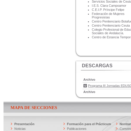
Servicios Sociales de Ceut
I.E.S. Clara Campoamor
C.E.I.P. Príncipe Felipe
Federación de Mujeres
Prog
Centro Penitenciario Botafu
Centro Penitenciario Ceuta
Colegio Profesional de Ed
Sociales de Andalucía.
Centro de Estancia Tempor
DESCARGAS
Archivo
Programa III Jornadas EDUS
Archivo
MAPA DE SECCIONES
Presentación
Formación para el Prácticum
Normati
Noticias
Publicaciones
Conveni