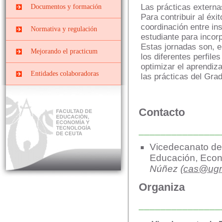
Prácticas
Centros docentes
Las prácticas externa
Documentos y formación
PRIMARIA
EXTRACURRICULARES
Para contribuir al éx
PII-Grado Ed.Primaria[4º]
Cursos, congresos y
coordinación entre ins
Prácticas ERASMUS
Normativa y regulación
jornadas
estudiante para incor
PIII-Grado
Ed.Primaria[segunda
Estas jornadas son, e
Convenios y Órdenes
Documentos y Tutoriales
Mejorando el practicum
mención]
los diferentes perfil
Reguladoras
optimizar el aprendiza
Prácticas Externas Grado
Datos y cifras de cursos
Comisiones
Entidades colaboradoras
las prácticas del Gr
de Educación Social
anteriores
Planes de prácticas
Interna
Máster de Profesorado
Evaluar el Prácticum del
curso actual
Mixta o de Seguimiento
Contacto
El Prácticum en los
estudios de grado
_______________
Educación Infantil
Vicedecanato de 
Educación Primaria
Educación, Econ
Núñez (
cas@ugr
Educación Social
Organiza
_______________