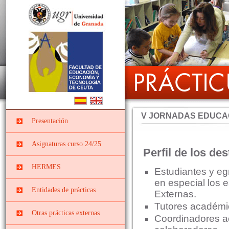
V JORNADAS EDUCAC
Presentación
Asignaturas curso 24/25
Perfil de los des
PRÁCTICUM I DEL
HERMES
Estudiantes y eg
GRADO EN
EDUCACIÓN INFANTIL
en especial los 
Entidades de prácticas
Externas.
PII-Grado Ed.Infantil[4º]
Tutores académic
Instituciones
PRÁCTICUM I DEL
Otras prácticas externas
Coordinadores a
socieducativas
GRADO EN
EDUCACIÓN