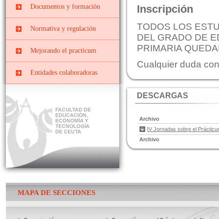
Prácticas
Centros docentes
Inscripción
Documentos y formación
PRIMARIA
EXTRACURRICULARES
PII-Grado Ed.Primaria[4º]
Cursos, congresos y
TODOS LOS ESTUD
Prácticas ERASMUS
Normativa y regulación
jornadas
DEL GRADO DE E
PIII-Grado
Ed.Primaria[segunda
PRIMARIA QUEDA
Convenios y Órdenes
Documentos y Tutoriales
Mejorando el practicum
mención]
Reguladoras
Cualquier duda con
Prácticas Externas Grado
Datos y cifras de cursos
Comisiones
Entidades colaboradoras
de Educación Social
anteriores
Planes de prácticas
Interna
Máster de Profesorado
Evaluar el Prácticum del
DESCARGAS
curso actual
Mixta o de Seguimiento
El Prácticum en los
Archivo
estudios de grado
IV Jornadas sobre el Práctic
Educación Infantil
Archivo
Educación Primaria
Educación Social
MAPA DE SECCIONES