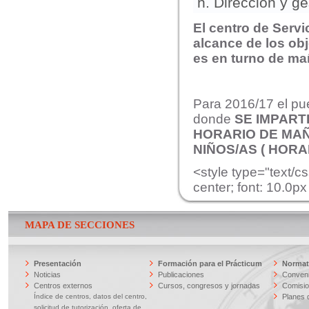
Dirección y ge
El centro de Servic
alcance de los
obj
es en turno de m
Para 2016/17 el pue
donde
SE IMPART
HORARIO DE MA
NIÑOS/AS ( HORA
<style type="text/cs
center; font: 10.0px
MAPA DE SECCIONES
Presentación
Formación para el Prácticum
Normati
Noticias
Publicaciones
Conveni
Centros externos
Cursos, congresos y jornadas
Comisi
Índice de centros, datos del centro,
Planes 
solicitud de tutorización, oferta de