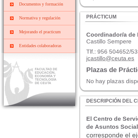
Prácticas
Centros docentes
Documentos y formación
PRIMARIA
EXTRACURRICULARES
PII-Grado Ed.Primaria[4º]
Cursos, congresos y
Prácticas ERASMUS
PRÁCTICUM
Normativa y regulación
jornadas
PIII-Grado
Ed.Primaria[segunda
Convenios y Órdenes
Documentos y Tutoriales
Mejorando el practicum
mención]
Coordinador/a de
Reguladoras
Castillo Sempere
Prácticas Externas Grado
Datos y cifras de cursos
Comisiones
Entidades colaboradoras
de Educación Social
anteriores
Tlf.: 956 504652/53
Planes de prácticas
Interna
Máster de Profesorado
jcastillo@ceuta.es
Evaluar el Prácticum del
curso actual
Mixta o de Seguimiento
Plazas de Práct
El Prácticum en los
estudios de grado
No hay plazas disp
Educación Infantil
Educación Primaria
DESCRIPCIÓN DEL 
Educación Social
El Centro de Serv
de
Asuntos Socia
corresponde el ej