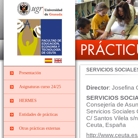
SERVICIOS SOCIALES
Presentación
Asignaturas curso 24/25
Director
: Josefina
SERVICIOS SOCIA
PRÁCTICUM I DEL
HERMES
GRADO EN
Consejería de Asun
EDUCACIÓN INFANTIL
Servicios Sociales 
Entidades de prácticas
C/ Santos Vilela s/
PII-Grado Ed.Infantil[4º]
Ceuta, España
Instituciones
PRÁCTICUM I DEL
Otras prácticas externas
socieducativas
GRADO EN
http://www.ceuta.es
EDUCACIÓN