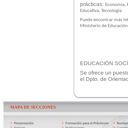
prácticas:
Economía,
Educativa,
Tecnología
Puede encontrar más inf
Ministerio de Educació
EDUCACIÓN SOCI
Se ofrece un puest
el Dpto. de Orientac
MAPA DE SECCIONES
Presentación
Formación para el Prácticum
Normati
Noticias
Publicaciones
Conveni