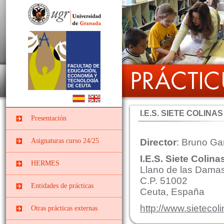
I.E.S. SIETE COLINAS
Presentación
Asignaturas curso 24/25
Director
: Bruno Ga
I.E.S. Siete Colina
PRÁCTICUM I DEL
HERMES
GRADO EN
Llano de las Damas
EDUCACIÓN INFANTIL
C.P. 51002
Entidades de prácticas
Ceuta, España
PII-Grado Ed.Infantil[4º]
Instituciones
PRÁCTICUM I DEL
http://www.sietecol
Otras prácticas externas
socieducativas
GRADO EN
EDUCACIÓN