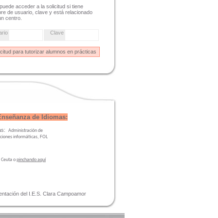
puede acceder a la solicitud si tiene
e de usuario, clave y está relacionado
n centro.
ario
Clave
 Enseñanza de Idiomas:
cas:
Administración de
aciones informáticas,
FOL
n Ceuta o
pinchando aquí
ientación del I.E.S. Clara Campoamor