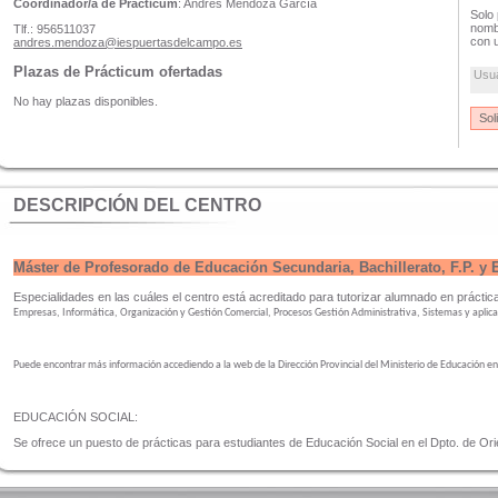
Coordinador/a de Prácticum
: Andrés Mendoza García
Solo 
nombr
Tlf.: 956511037
con u
andres.mendoza@iespuertasdelcampo.es
Plazas de Prácticum ofertadas
Usu
No hay plazas disponibles.
DESCRIPCIÓN DEL CENTRO
Máster de Profesorado de Educación Secundaria, Bachillerato, F.P. y
Especialidades en las cuáles el centro está acreditado para tutorizar alumnado en prácti
Empresas,
Informática,
Organización y
Gestión Comercial,
Procesos Gestión
Administrativa,
Sistemas y
aplic
Puede encontrar más información accediendo a la web de la Dirección Provincial del Ministerio de Educación e
EDUCACIÓN SOCIAL:
Se ofrece un puesto de prácticas para estudiantes de Educación Social en el Dpto. de Or