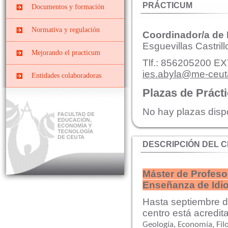
Prácticas
Centros docentes
PRÁCTICUM
Documentos y formación
PRIMARIA
EXTRACURRICULARES
PII-Grado Ed.Primaria[4º]
Cursos, congresos y
Prácticas ERASMUS
Normativa y regulación
Coordinador/a de
jornadas
PIII-Grado
Esguevillas Castrill
Ed.Primaria[segunda
Convenios y Órdenes
Documentos y Tutoriales
Mejorando el practicum
mención]
Reguladoras
Tlf.: 856205200 EX
Prácticas Externas Grado
Datos y cifras de cursos
ies.abyla@me-ceut
Comisiones
Entidades colaboradoras
de Educación Social
anteriores
Planes de prácticas
Interna
Plazas de Práct
Máster de Profesorado
Evaluar el Prácticum del
curso actual
Mixta o de Seguimiento
No hay plazas disp
El Prácticum en los
estudios de grado
DESCRIPCIÓN DEL 
Educación Infantil
Educación Primaria
Máster de Profeso
Educación Social
Enseñanza de Idi
Hasta septiembre de
centro está acredit
Geología,
Economía,
Fil