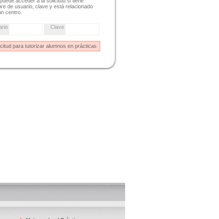
puede acceder a la solicitud si tiene
e de usuario, clave y está relacionado
n centro.
ario
Clave