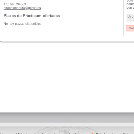
Solo 
nombr
Tlf.: 618794669
con u
direccionceuta@geron.es
Plazas de Prácticum ofertadas
Usu
No hay plazas disponibles.