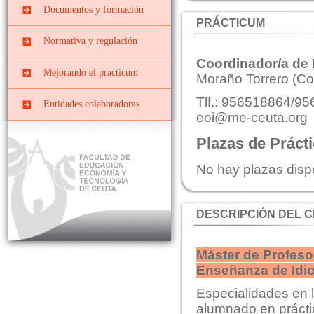
Prácticas
Centros docentes
Documentos y formación
PRIMARIA
EXTRACURRICULARES
PRÁCTICUM
PII-Grado Ed.Primaria[4º]
Cursos, congresos y
Prácticas ERASMUS
Normativa y regulación
jornadas
PIII-Grado
Coordinador/a de
Ed.Primaria[segunda
Convenios y Órdenes
Documentos y Tutoriales
Mejorando el practicum
mención]
Moraño Torrero (Co
Reguladoras
Prácticas Externas Grado
Datos y cifras de cursos
Tlf.: 956518864/95
Comisiones
Entidades colaboradoras
de Educación Social
anteriores
eoi@me-ceuta.org
Planes de prácticas
Interna
Máster de Profesorado
Evaluar el Prácticum del
Plazas de Práct
curso actual
Mixta o de Seguimiento
El Prácticum en los
No hay plazas disp
estudios de grado
Educación Infantil
DESCRIPCIÓN DEL 
Educación Primaria
Educación Social
Máster de Profeso
Enseñanza de Idi
Especialidades en l
alumnado en práct