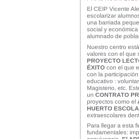
El CEIP Vicente Ale
escolarizar alumno
una barriada peque
social y económica
alumnado de poblac
Nuestro centro está
valores con el que 
PROYECTO LEC
ÉXITO
con el que 
con la participació
educativo : volunta
Magisterio, etc. Es
un
CONTRATO P
proyectos como el
HUERTO ESCOL
extraescolares dent
Para llegar a esta 
fundamentales: impl