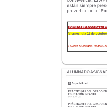
convivencia.
El A
están siempre pres
proverbio indio
"Pa
JORNADA DE ACOGIDA AL E
Viernes, día 11 de octubre,
Persona de contacto: Isabelle Lá
ALUMNADO ASIGNAD
Especialidad
PRÁCTICUM II DEL GRADO E
EDUCACIÓN INFANTIL
INF 3 AÑOS
PRÁCTICUM II DEL GRADO E
EDUCACIÓN INFANTIL