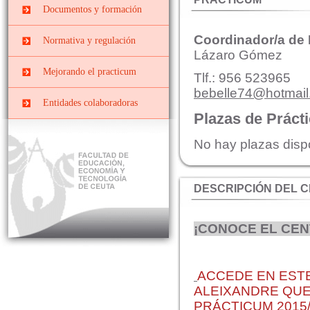
Prácticas
Centros docentes
Documentos y formación
PRIMARIA
EXTRACURRICULARES
PII-Grado Ed.Primaria[4º]
Cursos, congresos y
Prácticas ERASMUS
Coordinador/a de
Normativa y regulación
jornadas
PIII-Grado
Lázaro Gómez
Ed.Primaria[segunda
Convenios y Órdenes
Documentos y Tutoriales
Mejorando el practicum
mención]
Tlf.: 956 523965
Reguladoras
bebelle74@hotmai
Prácticas Externas Grado
Datos y cifras de cursos
Comisiones
Entidades colaboradoras
de Educación Social
anteriores
Plazas de Práct
Planes de prácticas
Interna
Máster de Profesorado
Evaluar el Prácticum del
curso actual
No hay plazas disp
Mixta o de Seguimiento
El Prácticum en los
estudios de grado
DESCRIPCIÓN DEL 
Educación Infantil
Educación Primaria
¡CONOCE EL CEN
Educación Social
ACCEDE EN ESTE
ALEIXANDRE QUE
PRÁCTICUM 2015