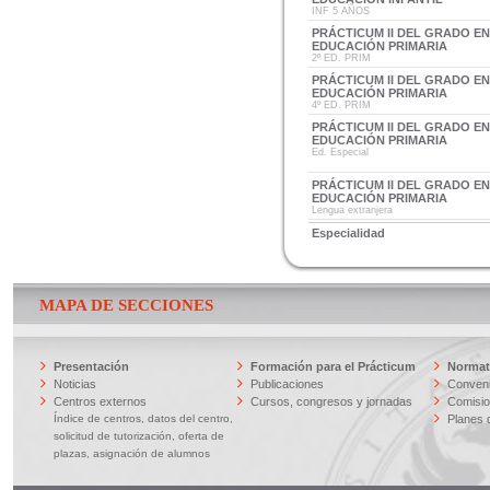
INF 5 AÑOS
PRÁCTICUM II DEL GRADO E
EDUCACIÓN PRIMARIA
2º ED. PRIM
PRÁCTICUM II DEL GRADO E
EDUCACIÓN PRIMARIA
4º ED. PRIM
PRÁCTICUM II DEL GRADO E
EDUCACIÓN PRIMARIA
Ed. Especial
PRÁCTICUM II DEL GRADO E
EDUCACIÓN PRIMARIA
Lengua extranjera
Especialidad
MAPA DE SECCIONES
Presentación
Formación para el Prácticum
Normati
Noticias
Publicaciones
Conveni
Centros externos
Cursos, congresos y jornadas
Comisi
Índice de centros, datos del centro,
Planes 
solicitud de tutorización, oferta de
plazas, asignación de alumnos