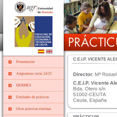
C.E.I.P. VICENTE AL
Presentación
Asignaturas curso 24/25
Director
: Mª Rosar
C.E.I.P. Vicente A
PRÁCTICUM I DEL
HERMES
GRADO EN
Bda. Otero s/n
EDUCACIÓN INFANTIL
51002-CEUTA
Entidades de prácticas
Ceuta, España
PII-Grado Ed.Infantil[4º]
Instituciones
PRÁCTICUM I DEL
Otras prácticas externas
socieducativas
GRADO EN
EDUCACIÓN
PRÁCTICUM