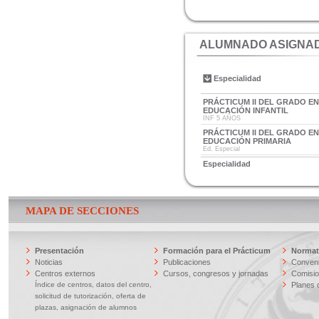
ALUMNADO ASIGNAD
Especialidad
PRÁCTICUM II DEL GRADO E
EDUCACIÓN INFANTIL
INF 5 AÑOS
PRÁCTICUM II DEL GRADO E
EDUCACIÓN PRIMARIA
Ed. Especial
Especialidad
MAPA DE SECCIONES
Presentación
Formación para el Prácticum
Normati
Noticias
Publicaciones
Conveni
Centros externos
Cursos, congresos y jornadas
Comisi
Índice de centros, datos del centro,
Planes 
solicitud de tutorización, oferta de
plazas, asignación de alumnos