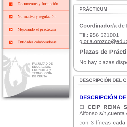
Prácticas
Centros docentes
Documentos y formación
PRIMARIA
EXTRACURRICULARES
PRÁCTICUM
PII-Grado Ed.Primaria[4º]
Cursos, congresos y
Prácticas ERASMUS
Normativa y regulación
jornadas
PIII-Grado
Coordinador/a de
Ed.Primaria[segunda
Convenios y Órdenes
Documentos y Tutoriales
Mejorando el practicum
mención]
Reguladoras
Tlf.: 956 521001
Prácticas Externas Grado
Datos y cifras de cursos
gloria.orozco@edu
Comisiones
Entidades colaboradoras
de Educación Social
anteriores
Planes de prácticas
Interna
Plazas de Práct
Máster de Profesorado
Evaluar el Prácticum del
curso actual
Mixta o de Seguimiento
No hay plazas disp
El Prácticum en los
estudios de grado
DESCRIPCIÓN DEL 
Educación Infantil
Educación Primaria
DESCRIPCIÓN D
Educación Social
El
CEIP REINA 
Alfonso s/n,cuenta
con 3 líneas cada