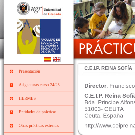
C.E.I.P. REINA SOFÍA
Presentación
Asignaturas curso 24/25
Director
: Francisco
C.E.I.P. Reina Sofí
PRÁCTICUM I DEL
HERMES
GRADO EN
Bda. Principe Alfon
EDUCACIÓN INFANTIL
51003- CEUTA
Entidades de prácticas
Ceuta, España
PII-Grado Ed.Infantil[4º]
Instituciones
PRÁCTICUM I DEL
http://www.ceiprein
Otras prácticas externas
socieducativas
GRADO EN
EDUCACIÓN