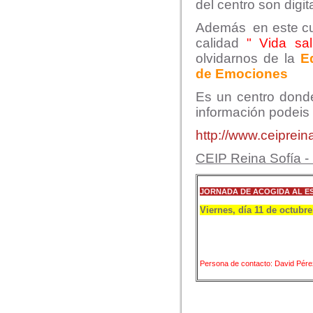
del centro son digit
Además en este cur
calidad
" Vida sal
olvidarnos de la
E
de Emo
ciones
Es un centro dond
información podeis v
http://www.ceiprein
CEIP Reina Sofía - 
JORNADA DE ACOGIDA AL E
Viernes, día 11 de octubre,
Persona de contacto: David Pér