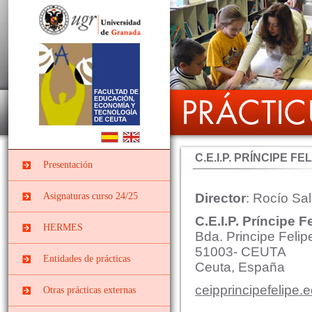
C.E.I.P. PRÍNCIPE FE
Presentación
Asignaturas curso 24/25
Director
: Rocío Sa
C.E.I.P. Príncipe F
PRÁCTICUM I DEL
HERMES
GRADO EN
Bda. Principe Felip
EDUCACIÓN INFANTIL
51003- CEUTA
Entidades de prácticas
Ceuta, España
PII-Grado Ed.Infantil[4º]
Instituciones
PRÁCTICUM I DEL
ceipprincipefelipe.
Otras prácticas externas
socieducativas
GRADO EN
EDUCACIÓN