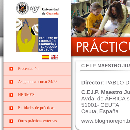
C.E.I.P. MAESTRO 
Presentación
Asignaturas curso 24/25
Director
: PABLO 
C.E.I.P. Maestro 
PRÁCTICUM I DEL
HERMES
GRADO EN
Avda. de ÁFRICA s
EDUCACIÓN INFANTIL
51001- CEUTA
Entidades de prácticas
Ceuta, España
PII-Grado Ed.Infantil[4º]
Instituciones
PRÁCTICUM I DEL
www.blogmorejon.b
Otras prácticas externas
socieducativas
GRADO EN
EDUCACIÓN