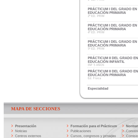
PRÁCTICUM I DEL GRADO EN
EDUCACIÓN PRIMARIA
2º ED. PRIM
PRÁCTICUM I DEL GRADO EN
EDUCACIÓN PRIMARIA
4º ED. PRIM
PRÁCTICUM I DEL GRADO EN
EDUCACIÓN PRIMARIA
5º ED. PRIM
PRÁCTICUM II DEL GRADO E
EDUCACIÓN INFANTIL
INF 5 AÑOS
PRÁCTICUM II DEL GRADO E
EDUCACIÓN PRIMARIA
Ed. Física
Especialidad
MAPA DE SECCIONES
Presentación
Formación para el Prácticum
Normati
Noticias
Publicaciones
Conveni
Centros externos
Cursos, congresos y jornadas
Comisi