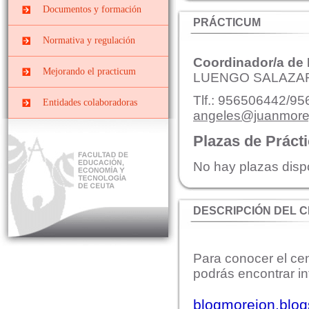
Prácticas
Centros docentes
Documentos y formación
PRIMARIA
EXTRACURRICULARES
PRÁCTICUM
PII-Grado Ed.Primaria[4º]
Cursos, congresos y
Prácticas ERASMUS
Normativa y regulación
jornadas
PIII-Grado
Coordinador/a de
Ed.Primaria[segunda
Convenios y Órdenes
Documentos y Tutoriales
Mejorando el practicum
mención]
LUENGO SALAZA
Reguladoras
Prácticas Externas Grado
Datos y cifras de cursos
Tlf.: 956506442/9
Comisiones
Entidades colaboradoras
de Educación Social
anteriores
angeles@juanmorej
Planes de prácticas
Interna
Máster de Profesorado
Evaluar el Prácticum del
Plazas de Práct
curso actual
Mixta o de Seguimiento
El Prácticum en los
No hay plazas disp
estudios de grado
Educación Infantil
DESCRIPCIÓN DEL 
Educación Primaria
Educación Social
Para conocer el ce
podrás encontrar in
blogmorejon.blo