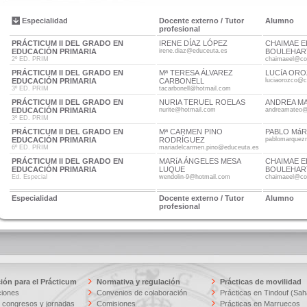
Especialidad
Docente externo / Tutor
Alumno
profesional
PRÁCTICUM II DEL GRADO EN
IRENE DÍAZ LÓPEZ
CHAIMAE E
EDUCACIÓN PRIMARIA
irene.diaz@educeuta.es
BOULEHAR
2º ED. PRIM
chaimaeel@cor
PRÁCTICUM II DEL GRADO EN
Mª TERESA ÁLVAREZ
LUCíA OR
EDUCACIÓN PRIMARIA
CARBONELL
luciaorozco@c
3º ED. PRIM
tacarbonell@hotmail.com
PRÁCTICUM II DEL GRADO EN
NURIA TERUEL ROELAS
ANDREA MA
EDUCACIÓN PRIMARIA
nurite@hotmail.com
andreamateo@
3º ED. PRIM
PRÁCTICUM II DEL GRADO EN
Mª CARMEN PINO
PABLO Má
EDUCACIÓN PRIMARIA
RODRÍGUEZ
pablomarquez
6º ED. PRIM
mariadelcarmen.pino@educeuta.es
PRÁCTICUM II DEL GRADO EN
MARíA ÁNGELES MESA
CHAIMAE E
EDUCACIÓN PRIMARIA
LUQUE
BOULEHAR
Ed. Especial
wendolin-9@hotmail.com
chaimaeel@cor
Especialidad
Docente externo / Tutor
Alumno
profesional
ión para el Prácticum
Normativa y regulación
Prácticas de movilidad
ciones
Convenios de colaboración
Prácticas en Tindouf (Sah
 congresos y jornadas
Comisiones
Prácticas en Marruecos