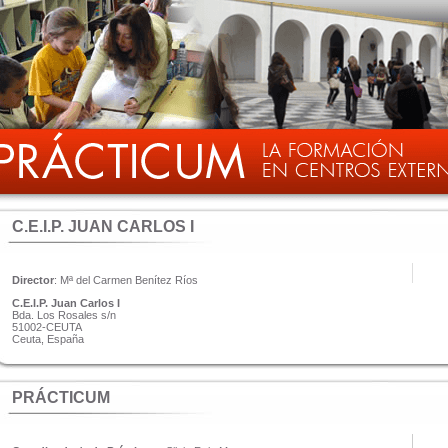
C.E.I.P. JUAN CARLOS I
Director
: Mª del Carmen Benítez Ríos
C.E.I.P. Juan Carlos I
Bda. Los Rosales s/n
51002-CEUTA
Ceuta, España
PRÁCTICUM