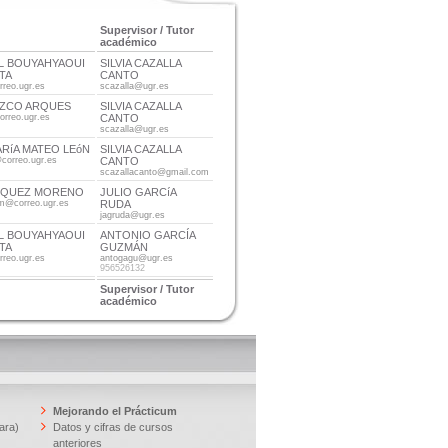
Supervisor / Tutor
académico
L BOUYAHYAOUI
SILVIA CAZALLA
TA
CANTO
reo.ugr.es
scazalla@ugr.es
OZCO ARQUES
SILVIA CAZALLA
orreo.ugr.es
CANTO
scazalla@ugr.es
RíA MATEO LEóN
SILVIA CAZALLA
correo.ugr.es
CANTO
scazallacanto@gmail.com
RQUEZ MORENO
JULIO GARCíA
m@correo.ugr.es
RUDA
jagruda@ugr.es
L BOUYAHYAOUI
ANTONIO GARCÍA
TA
GUZMÁN
reo.ugr.es
antogagu@ugr.es
956526132
Supervisor / Tutor
académico
Mejorando el Prácticum
ara)
Datos y cifras de cursos
anteriores