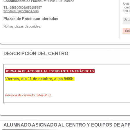
Coordinador/a de Prácticum
: Silvia Ruiz Marcos
Solo 
nombr
Tlf.: 956500606/659105657
con u
wendolin-9@hotmail.com
Plazas de Prácticum ofertadas
Usu
No hay plazas disponibles.
DESCRIPCIÓN DEL CENTRO
JORNADA DE ACOGIDA AL ESTUDIANTE EN PRÁCTICAS
Viernes, día 11 de octubre, a las 9:00h.
Persona de contacto: Silvia Ruíz.
ALUMNADO ASIGNADO AL CENTRO Y EQUIPOS DE AP